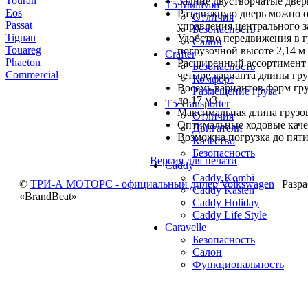
Touran
Задние двустворчатые двер
T5 Multivan
Eos
Раздвижную дверь можно о
Отличия
Passat
управления центрального з
Безопасность
Tiguan
Удобство передвижения в г
Салон
Touareg
погрузочной высоте 2,14 м
Crafter
Phaeton
Расширенный ассортимент г
Безопасность
Commercial
четыре варианта длины гру
Комфорт
Восемь вариантов форм груз
Размещение груза
до 17 м3
T5 Transporter
Максимальная длина грузов
Отличия
Оптимальные ходовые качес
Двигатели
Возможна погрузка до пяти
Качество
Безопасность
Версия для печати
Caddy
Caddy Kombi
©
ТРИ-А МОТОРС - официальный дилер Volkswagen
| Разр
Caddy Kasten
«BrandBeat»
Caddy Holiday
Caddy Life Style
Caravelle
Безопасность
Салон
Функциональность