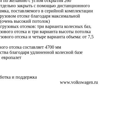
и по желанию с углом открытия 260°
тдельно закрыть с помощью дистанционного
амка, поставляемого в серийной комплектации
рузовом отсеке благодаря максимальной
 (очень высокий потолок)
рузовых отсеков: три варианта колесных баз,
зового отсека и три варианта высоты потолка
ового отсека и четыре варианта объема: от 7,5
ого отсека составляет 4700 мм
тва благодаря удлиненной колесной базе
 европалет
аботка и поддержка
www.volkswagen.ru