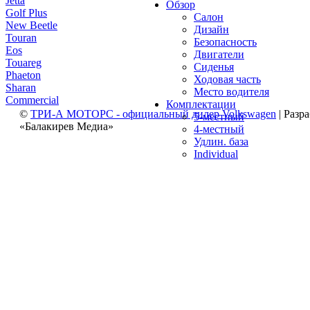
Jetta
Обзор
Golf Plus
Салон
New Beetle
Дизайн
Touran
Безопасность
Eos
Двигатели
Touareg
Сиденья
Phaeton
Ходовая часть
Sharan
Место водителя
Commercial
Комплектации
©
ТРИ-А МОТОРС - официальный дилер Volkswagen
| Разр
5-местный
«Балакирев Медиа»
4-местный
Удлин. база
Individual