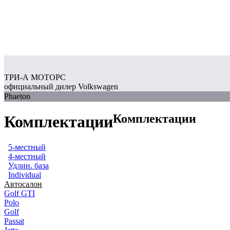
ТРИ-А МОТОРС
официальный дилер Volkswagen
Phaeton
Комплектации
Комплектации
5-местный
4-местный
Удлин. база
Individual
Автосалон
Golf GTI
Polo
Golf
Passat